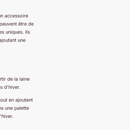
un accessoire
s peuvent être de
s uniques. Ils
ajoutant une
ir de la laine
s d'hiver.
tout en ajoutant
ns une palette
'hiver.