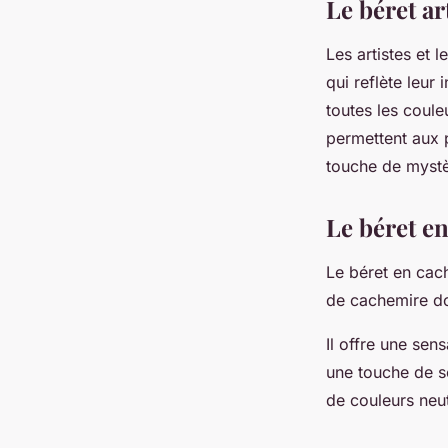
Le béret ar
Les artistes et
qui reflète leur 
toutes les coule
permettent aux p
touche de mystèr
Le béret e
Le béret en cach
de cachemire dou
Il offre une sen
une touche de so
de couleurs neut