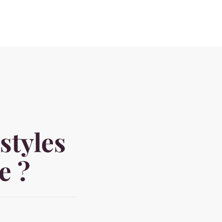
styles
e ?