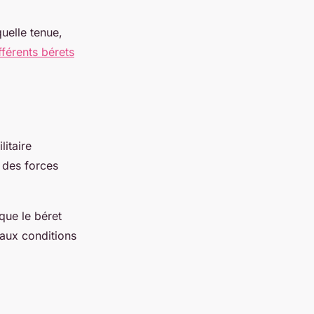
uelle tenue,
fférents bérets
litaire
 des forces
que le béret
 aux conditions