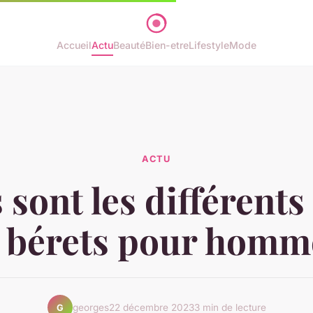
Accueil
Actu
Beauté
Bien-etre
Lifestyle
Mode
ACTU
 sont les différents 
 bérets pour homm
georges
22 décembre 2023
3 min de lecture
G