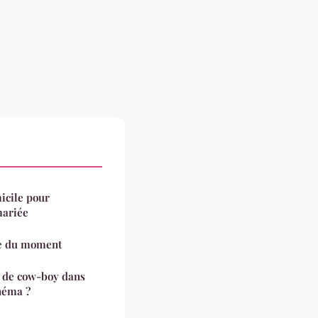
micile pour
mariée
ce du moment
x de cow-boy dans
inéma ?