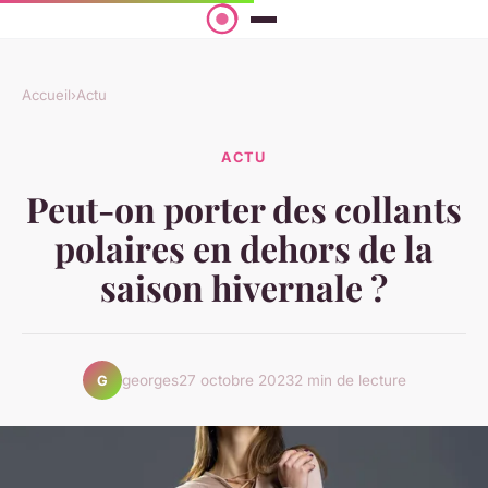
Accueil
›
Actu
ACTU
Peut-on porter des collants
polaires en dehors de la
saison hivernale ?
georges
27 octobre 2023
2 min de lecture
G