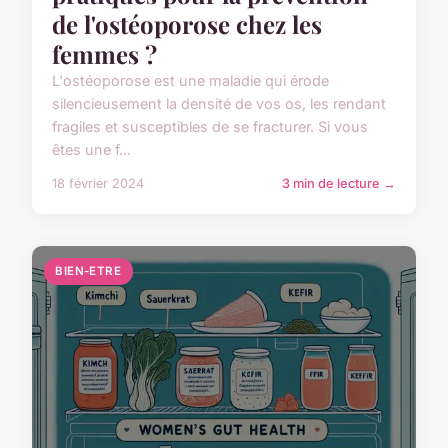
de l'ostéoporose chez les
femmes ?
L'ostéoporose est une maladie qui érode
silencieusement la densité de vos os, les rendant
fragiles et susceptibles de se fracturer. Si vous
êtes une f...
18 février 2024
3 min de lecture →
BIEN-ETRE