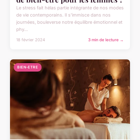
Le stress fait hélas partie intégrante de nos modes
de vie contemporains. Il s'immisce dans nos
journées, bouleverse notre équilibre émotionnel et
phy...
18 février 2024
3 min de lecture →
BIEN-ETRE