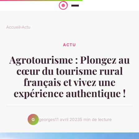
Accueil
›
Actu
ACTU
Agrotourisme : Plongez au
cœur du tourisme rural
français et vivez une
expérience authentique !
georges
11 avril 2023
5 min de lecture
G