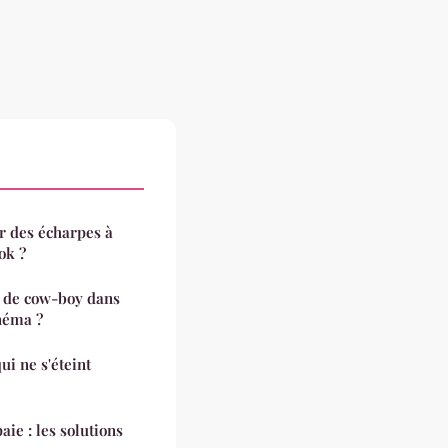
er des écharpes à
ok ?
x de cow-boy dans
inéma ?
ui ne s'éteint
aie : les solutions