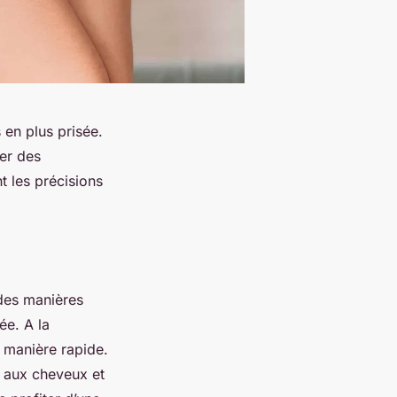
 en plus prisée.
ier des
t les précisions
 des manières
ée. A la
e manière rapide.
t aux cheveux et