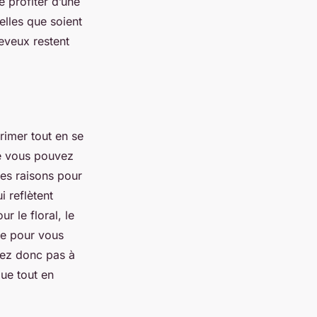
 profiter d’une
elles que soient
eveux restent
rimer tout en se
ue vous pouvez
des raisons pour
 reflètent
 le floral, le
le pour vous
tez donc pas à
ue tout en