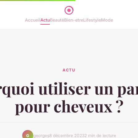
Accueil
Actu
Beauté
Bien-etre
Lifestyle
Mode
ACTU
quoi utiliser un p
pour cheveux ?
georges
8 décembre 2023
2 min de lecture
G