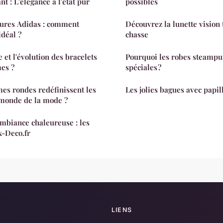
t : L'élégance à l'état pur
possibles
sures Adidas : comment
Découvrez la lunette vision
idéal ?
chasse
e et l'évolution des bracelets
Pourquoi les robes steampun
es ?
spéciales ?
s rondes redéfinissent les
Les jolies bagues avec papil
 monde de la mode ?
ambiance chaleureuse : les
x-Deco.fr
LIENS