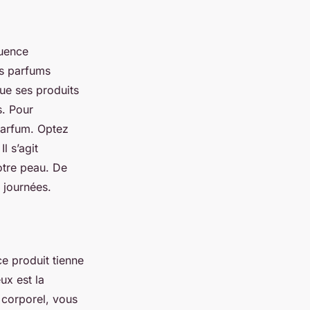
luence
es parfums
que ses produits
s. Pour
 parfum. Optez
l s’agit
otre peau. De
 journées.
e produit tienne
ux est la
m corporel, vous