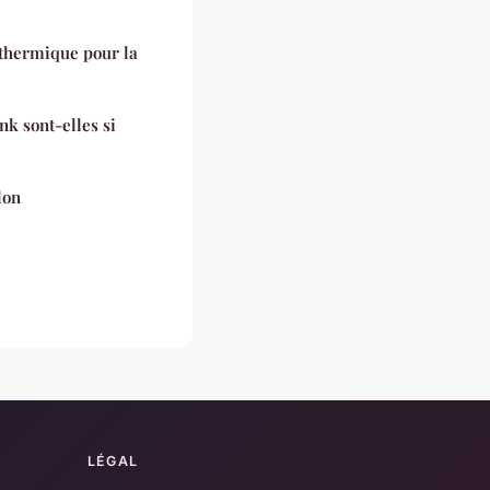
 thermique pour la
k sont-elles si
lon
LÉGAL