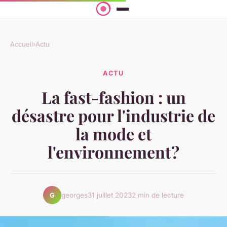
Accueil
›
Actu
ACTU
La fast-fashion : un
désastre pour l'industrie de
la mode et
l'environnement ?
georges
31 juillet 2023
2 min de lecture
G