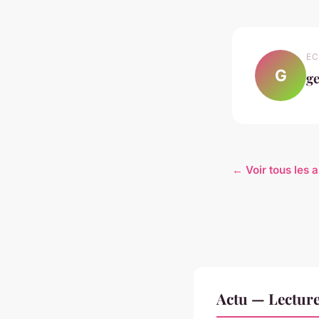
EC
G
g
← Voir tous les a
Actu — Lectur