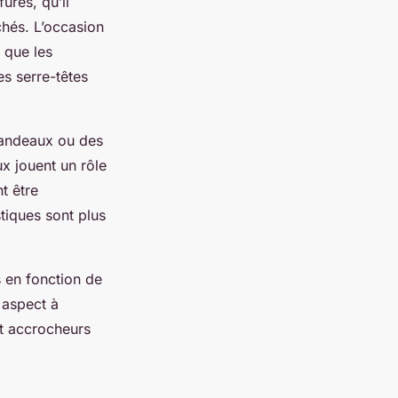
ures, qu’il
hés. L’occasion
 que les
s serre-têtes
bandeaux ou des
x jouent un rôle
t être
tiques sont plus
 en fonction de
 aspect à
t accrocheurs