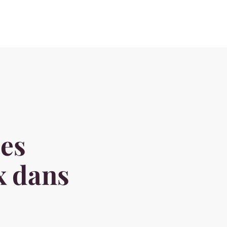
des
x dans