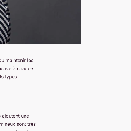
ou maintenir les
nctive à chaque
nts types
s ajoutent une
umineux sont très