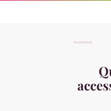
Accueil
›
Actu
Qu
acces