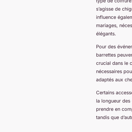
type de coiffure
s’agisse de chi
influence égale
mariages, néces
élégants.
Pour des événem
barrettes peuven
crucial dans le
nécessaires pou
adaptés aux che
Certains access
la longueur des 
prendre en comp
tandis que d’aut