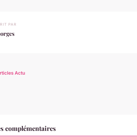
RIT PAR
eorges
rticles Actu
es complémentaires