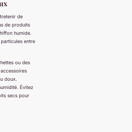
eux
retenir de
us de produits
chiffon humide.
particules entre
chettes ou des
s accessoires
su doux.
humidité. Évitez
oits secs pour