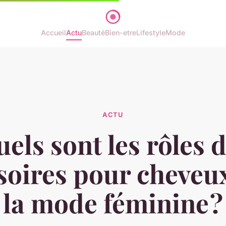
Accueil
Actu
Beauté
Bien-etre
Lifestyle
Mode
ACTU
els sont les rôles 
soires pour cheveu
la mode féminine ?