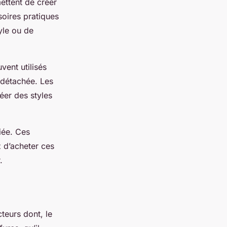
ettent de créer
oires pratiques
tyle ou de
vent utilisés
 détachée. Les
éer des styles
iée. Ces
z d’acheter ces
.
teurs dont, le