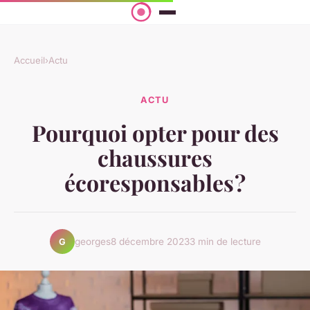
Accueil
›
Actu
ACTU
Pourquoi opter pour des
chaussures
écoresponsables ?
georges
8 décembre 2023
3 min de lecture
G