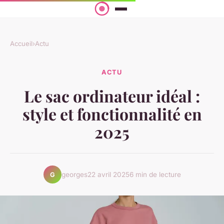
Accueil
›
Actu
ACTU
Le sac ordinateur idéal :
style et fonctionnalité en
2025
georges
22 avril 2025
6 min de lecture
G