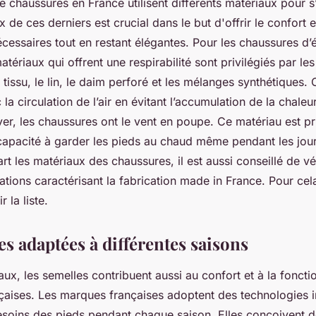
e chaussures en France utilisent différents matériaux pour 
 de ces derniers est crucial dans le but d'offrir le confort e
écessaires tout en restant élégantes. Pour les chaussures d’é
atériaux qui offrent une respirabilité sont privilégiés par les
e tissu, le lin, le daim perforé et les mélanges synthétiques.
la circulation de l’air en évitant l’accumulation de la chaleu
iver, les chaussures ont le vent en poupe. Ce matériau est p
 capacité à garder les pieds au chaud même pendant les jou
rt les matériaux des chaussures, il est aussi conseillé de vér
cations caractérisant la fabrication made in France. Pour ce
r la liste.
s adaptées à différentes saisons
aux, les semelles contribuent aussi au confort et à la foncti
çaises. Les marques françaises adoptent des technologies 
soins des pieds pendant chaque saison. Elles conçoivent d