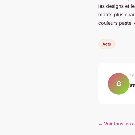
les designs et l
motifs plus chau
couleurs pastel 
Actu
EC
G
g
← Voir tous les a