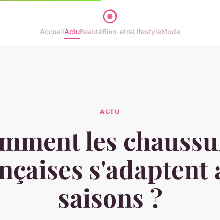
Accueil
Actu
Beauté
Bien-etre
Lifestyle
Mode
ACTU
mment les chaussu
nçaises s'adaptent
saisons ?