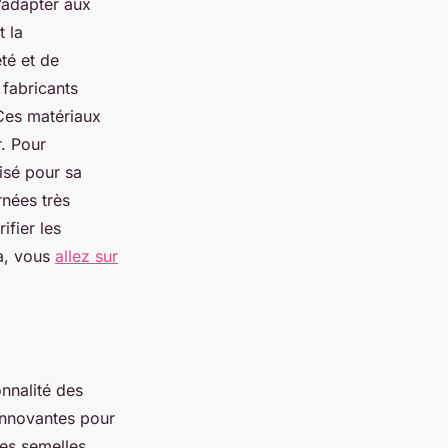
s’adapter aux
t la
té et de
 fabricants
 Ces matériaux
r. Pour
risé pour sa
rnées très
ifier les
la, vous
allez sur
onnalité des
innovantes pour
es semelles