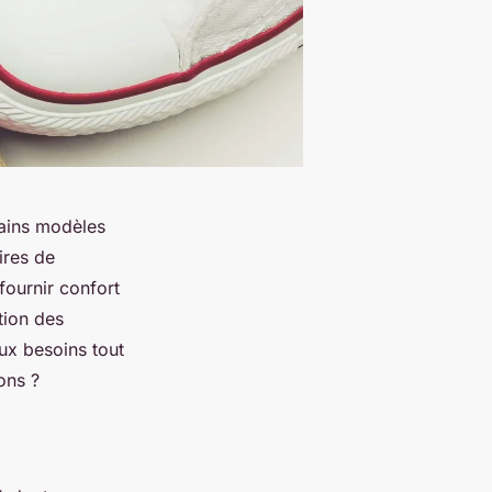
tains modèles
ires de
fournir confort
tion des
aux besoins tout
sons ?