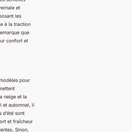
ernale et
posant les
e à la traction
n remarque que
eur confort et
 modèles pour
mettent
a neige et la
l et automnal, il
s d’été sont
rt et fraîcheur
entes. Sinon,