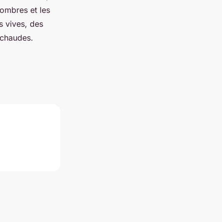
sombres et les
s vives, des
s chaudes.