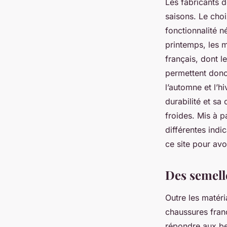
Les fabricants d
saisons. Le choix
fonctionnalité n
printemps, les m
français, dont l
permettent donc 
l’automne et l’h
durabilité et sa
froides. Mis à pa
différentes indi
ce site pour avoi
Des semelle
Outre les matéri
chaussures fran
répondre aux be