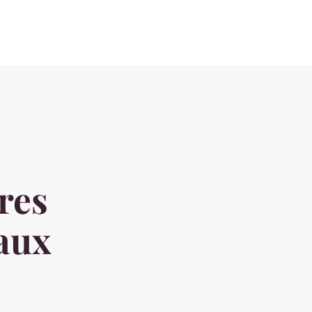
res
 aux