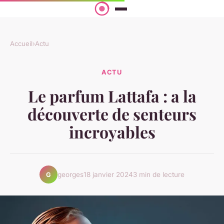
Accueil
›
Actu
ACTU
Le parfum Lattafa : a la
découverte de senteurs
incroyables
georges
18 janvier 2024
3 min de lecture
G