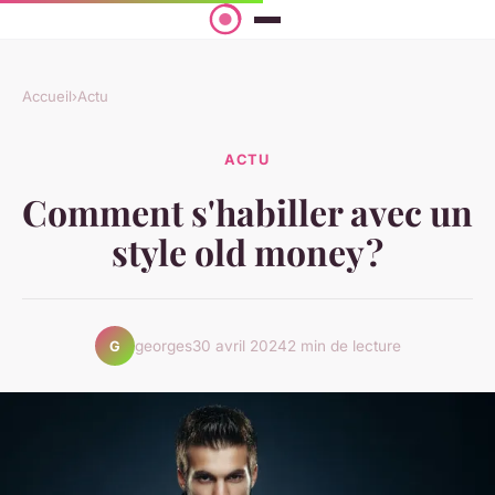
Accueil
›
Actu
ACTU
Comment s'habiller avec un
style old money ?
georges
30 avril 2024
2 min de lecture
G