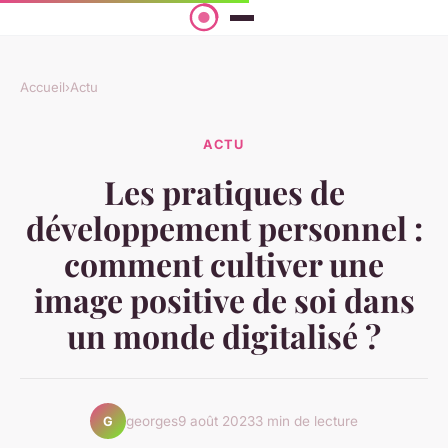
Accueil
›
Actu
ACTU
Les pratiques de
développement personnel :
comment cultiver une
image positive de soi dans
un monde digitalisé ?
georges
9 août 2023
3 min de lecture
G