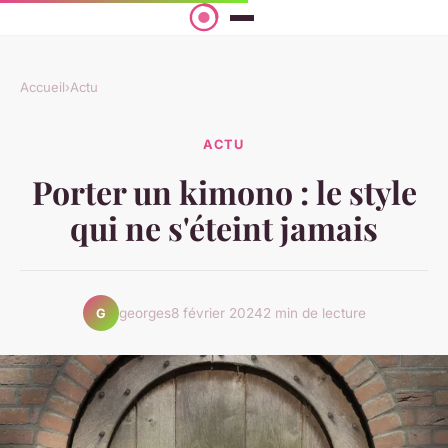
Accueil
›
Actu
ACTU
Porter un kimono : le style
qui ne s'éteint jamais
georges
8 février 2024
2 min de lecture
G