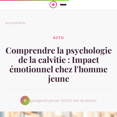
Accueil
›
Actu
ACTU
Comprendre la psychologie
de la calvitie : Impact
émotionnel chez l'homme
jeune
georges
29 janvier 2024
3 min de lecture
G