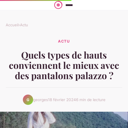
Accueil
›
Actu
ACTU
Quels types de hauts
conviennent le mieux avec
des pantalons palazzo ?
georges
18 février 2024
6 min de lecture
G