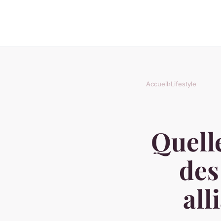
Accueil
›
Lifestyle
Quell
des
all