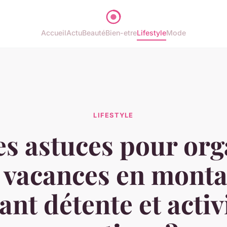
Accueil
Actu
Beauté
Bien-etre
Lifestyle
Mode
LIFESTYLE
es astuces pour org
 vacances en mont
iant détente et activ