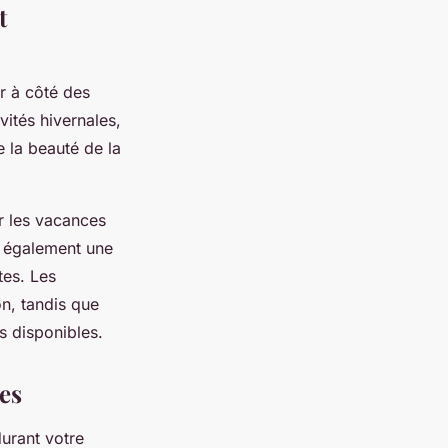
t
r à côté des
ités hivernales,
e la beauté de la
r les vacances
e également une
tes. Les
n, tandis que
rs disponibles.
tes
durant votre