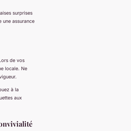
aises surprises
re une assurance
 Lors de vos
ne locale. Ne
vigueur.
buez à la
uettes aux
onvivialité