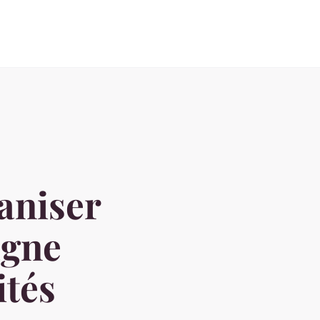
aniser
agne
ités