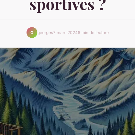
sportives ?
georges
7 mars 2024
6 min de lecture
G