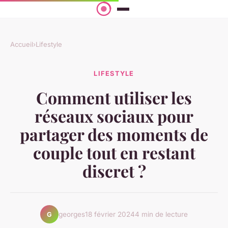
Accueil
›
Lifestyle
LIFESTYLE
Comment utiliser les
réseaux sociaux pour
partager des moments de
couple tout en restant
discret ?
georges
18 février 2024
4 min de lecture
G