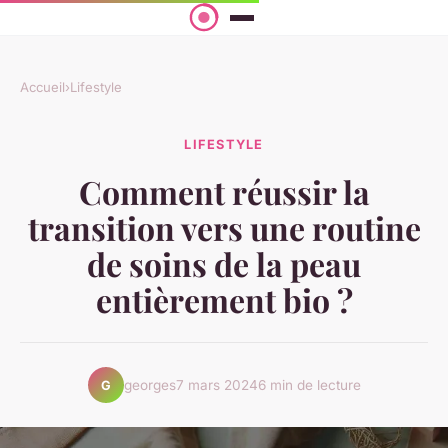
Accueil
›
Lifestyle
LIFESTYLE
Comment réussir la
transition vers une routine
de soins de la peau
entièrement bio ?
georges
7 mars 2024
6 min de lecture
G