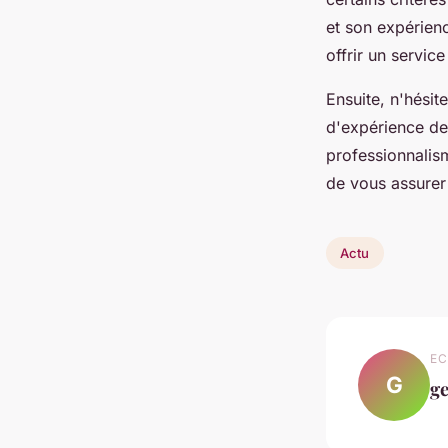
et son expérien
offrir un servic
Ensuite, n'hésit
d'expérience des
professionnalism
de vous assurer 
Actu
EC
G
g