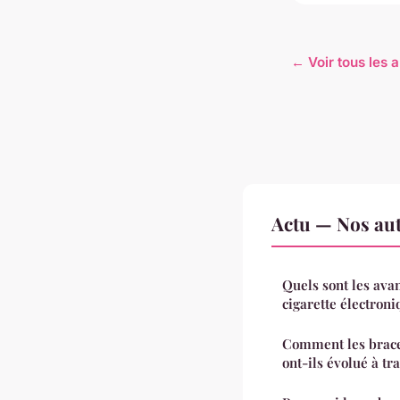
← Voir tous les a
Actu — Nos aut
Quels sont les ava
cigarette électroni
Comment les brace
ont-ils évolué à tra