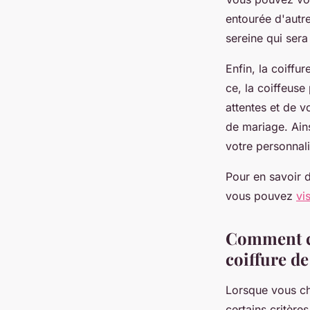
entourée d'autre
sereine qui sera
Enfin, la coiffu
ce, la coiffeus
attentes et de v
de mariage. Ains
votre personnali
Pour en savoir d
vous pouvez
vi
Comment ch
coiffure de
Lorsque vous cho
certains critère