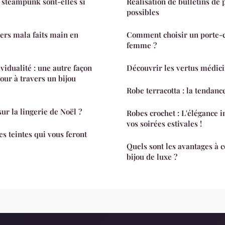
 steampunk sont-elles si
Réalisation de bulletins de p
possibles
iers mala faits main en
Comment choisir un porte-c
femme ?
ividualité : une autre façon
Découvrir les vertus médic
ur à travers un bijou
Robe terracotta : la tendan
sur la lingerie de Noël ?
Robes crochet : L'élégance 
vos soirées estivales !
s teintes qui vous feront
Quels sont les avantages à 
bijou de luxe ?