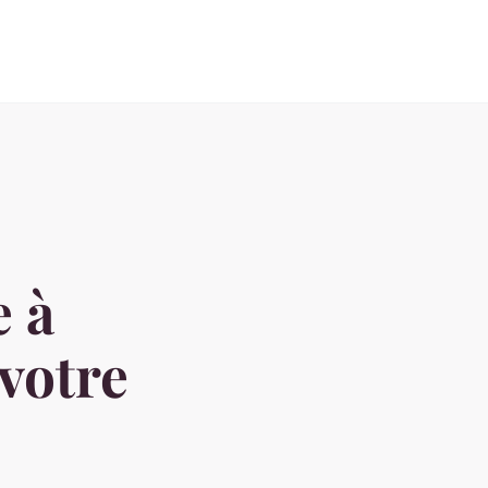
e à
votre