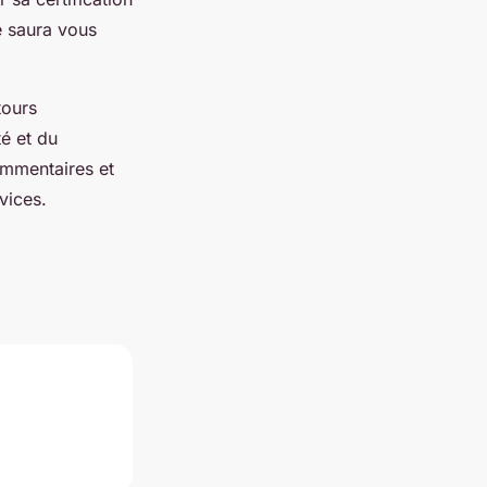
e saura vous
tours
é et du
ommentaires et
vices.