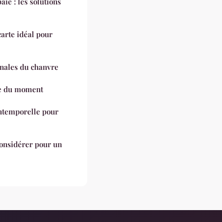
aie : les solutions
arte idéal pour
inales du chanvre
ce du moment
intemporelle pour
considérer pour un