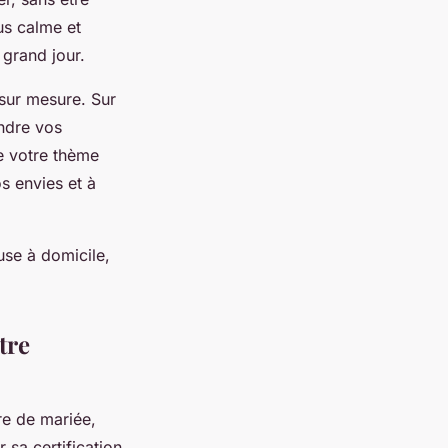
us calme et
 grand jour.
 sur mesure. Sur
ndre vos
de votre thème
s envies et à
use à domicile,
tre
re de mariée,
 sa certification