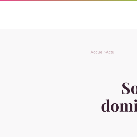
Accueil
›
Actu
So
domi