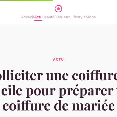
Accueil
Actu
Beauté
Bien-etre
Lifestyle
Mode
ACTU
lliciter une coiffur
cile pour préparer 
coiffure de mariée