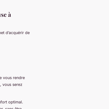
use à
met d’acquérir de
de vous rendre
, vous serez
fort optimal.
r, sans être