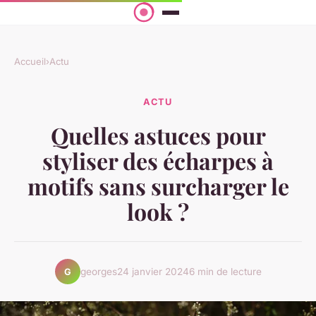
Accueil
›
Actu
ACTU
Quelles astuces pour
styliser des écharpes à
motifs sans surcharger le
look ?
georges
24 janvier 2024
6 min de lecture
G