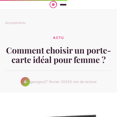
Accueil
›
Actu
ACTU
Comment choisir un porte-
carte idéal pour femme ?
georges
27 février 2024
3 min de lecture
G