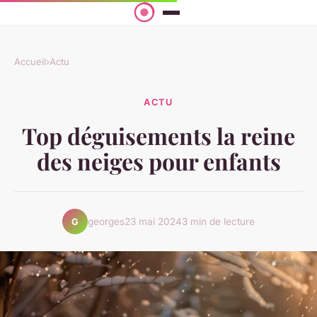
Accueil
›
Actu
ACTU
Top déguisements la reine
des neiges pour enfants
georges
23 mai 2024
3 min de lecture
G