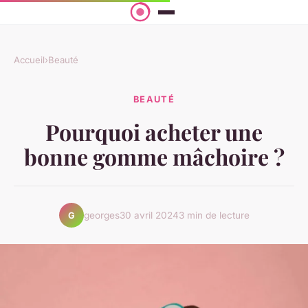
Accueil
›
Beauté
BEAUTÉ
Pourquoi acheter une
bonne gomme mâchoire ?
georges
30 avril 2024
3 min de lecture
G