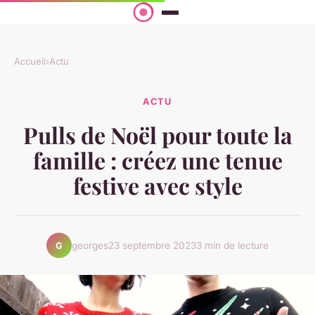
Accueil
›
Actu
ACTU
Pulls de Noël pour toute la
famille : créez une tenue
festive avec style
georges
23 septembre 2023
3 min de lecture
G