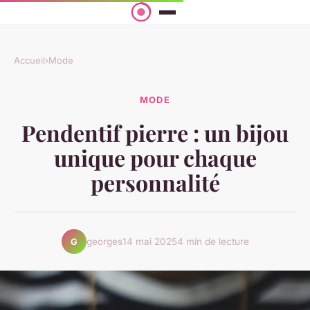
Accueil
›
Mode
MODE
Pendentif pierre : un bijou
unique pour chaque
personnalité
georges
14 mai 2025
4 min de lecture
G