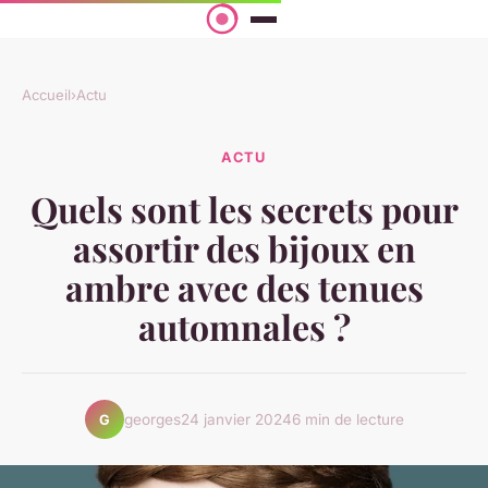
Accueil
›
Actu
ACTU
Quels sont les secrets pour
assortir des bijoux en
ambre avec des tenues
automnales ?
georges
24 janvier 2024
6 min de lecture
G