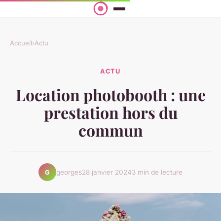
Accueil
›
Actu
ACTU
Location photobooth : une
prestation hors du
commun
georges
28 janvier 2024
3 min de lecture
G