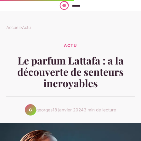
Accueil
›
Actu
ACTU
Le parfum Lattafa : a la
découverte de senteurs
incroyables
georges
18 janvier 2024
3 min de lecture
G