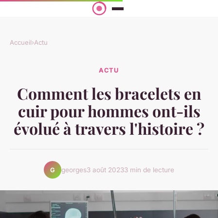
Accueil
›
Actu
ACTU
Comment les bracelets en
cuir pour hommes ont-ils
évolué à travers l'histoire ?
georges
3 août 2023
3 min de lecture
G